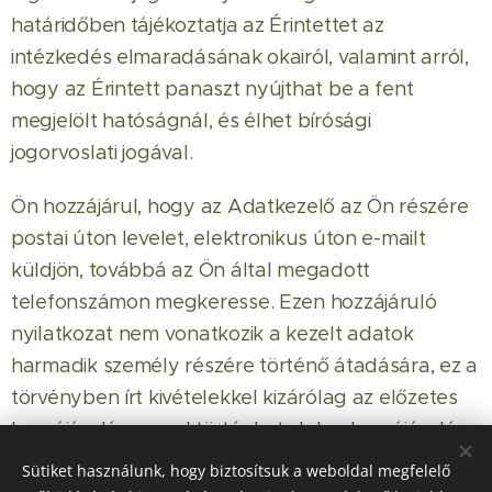
határidőben tájékoztatja az Érintettet az
intézkedés elmaradásának okairól, valamint arról,
hogy az Érintett panaszt nyújthat be a fent
megjelölt hatóságnál, és élhet bírósági
jogorvoslati jogával.
Ön hozzájárul, hogy az Adatkezelő az Ön részére
postai úton levelet, elektronikus úton e-mailt
küldjön, továbbá az Ön által megadott
telefonszámon megkeresse. Ezen hozzájáruló
nyilatkozat nem vonatkozik a kezelt adatok
harmadik személy részére történő átadására, ez a
törvényben írt kivételekkel kizárólag az előzetes
hozzájárulásommal történhet. Jelen hozzájáruló
nyilatkozat bármikor korlátozás, feltétel és
Sütiket használunk, hogy biztosítsuk a weboldal megfelelő